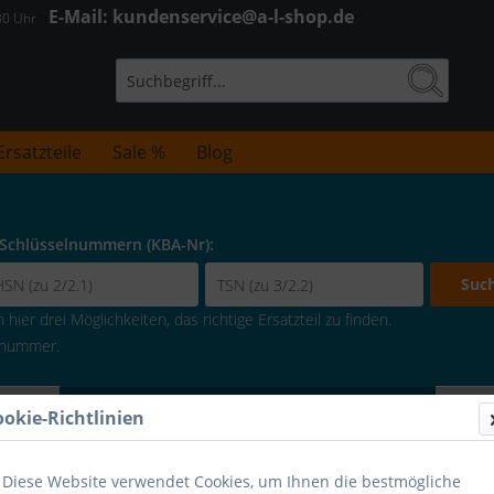
E-Mail: kundenservice@a-l-shop.de
:30 Uhr
Ersatzteile
Sale %
Blog
 Schlüsselnummern (KBA-Nr):
Suc
hier drei Möglichkeiten, das richtige Ersatzteil zu finden.
lenummer.
Fahrzeugsuche verbergen
ookie-Richtlinien
Diese Website verwendet Cookies, um Ihnen die bestmögliche