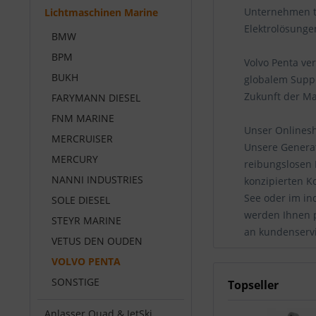
Unternehmen tr
Lichtmaschinen Marine
Elektrolösunge
BMW
BPM
Volvo Penta ve
BUKH
globalem Suppo
Zukunft der Ma
FARYMANN DIESEL
FNM MARINE
Unser Onlinesh
MERCRUISER
Unsere Generat
MERCURY
reibungslosen 
NANNI INDUSTRIES
konzipierten K
See oder im in
SOLE DIESEL
werden Ihnen p
STEYR MARINE
an kundenservi
VETUS DEN OUDEN
VOLVO PENTA
SONSTIGE
Topseller
Anlasser Quad & JetSki