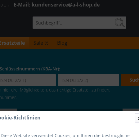
E-Mail: kundenservice@a-l-shop.de
:30 Uhr
Ersatzteile
Sale %
Blog
 Schlüsselnummern (KBA-Nr):
Suc
hier drei Möglichkeiten, das richtige Ersatzteil zu finden.
lenummer.
Fahrzeugsuche verbergen
ookie-Richtlinien
Diese Website verwendet Cookies, um Ihnen die bestmögliche