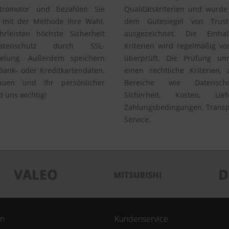
ktromotor und bezahlen Sie
Qualitätskriterien und wurde
i mit der Methode Ihre Wahl.
dem Gütesiegel von Trus
rleisten höchste Sicherheit
ausgezeichnet. Die Einha
tenschutz durch SSL-
Kriterien wird regelmäßig vo
selung. Außerdem speichern
überprüft. Die Prüfung um
Bank- oder Kreditkartendaten.
einen rechtliche Kriterien,
rauen und Ihr persönlicher
Bereiche wie Datensc
d uns wichtig!
Sicherheit, Kosten, Li
Zahlungsbedingungen, Trans
Service.
en
Kundenservice