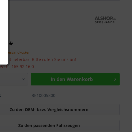
 € *
zgl. Versandkosten
 nicht lieferbar. Bitte rufen Sie uns an!
0)511 - 165 92 16 0
In den Warenkorb
:
RE10005800
Zu den OEM- bzw. Vergleichsnummern
Zu den passenden Fahrzeugen