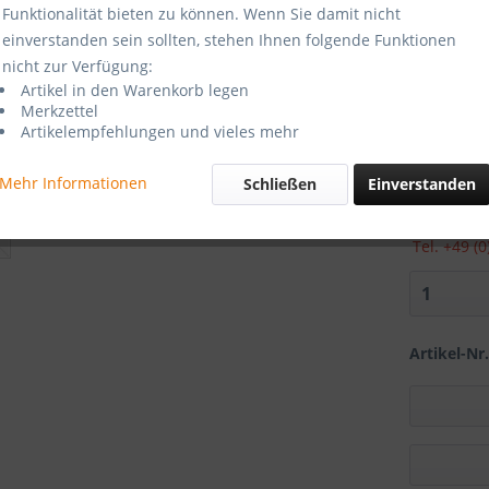
Funktionalität bieten zu können. Wenn Sie damit nicht
einverstanden sein sollten, stehen Ihnen folgende Funktionen
LCO) 12V
nicht zur Verfügung:
Artikel in den Warenkorb legen
Merkzettel
Artikelempfehlungen und vieles mehr
69,00
Mehr Informationen
Schließen
Einverstanden
inkl. MwSt.
z
Zur Zeit
Tel. +49 (
Artikel-Nr.