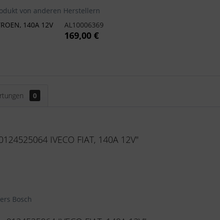
odukt von anderen Herstellern
TROEN, 140A 12V
AL10006369
169,00 €
rtungen
0
0124525064 IVECO FIAT, 140A 12V"
lers Bosch