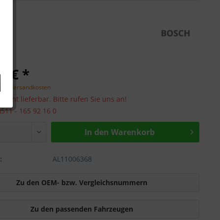
0 € *
zgl. Versandkosten
 nicht lieferbar. Bitte rufen Sie uns an!
0)511 - 165 92 16 0
In den Warenkorb
:
AL11006368
Zu den OEM- bzw. Vergleichsnummern
Zu den passenden Fahrzeugen