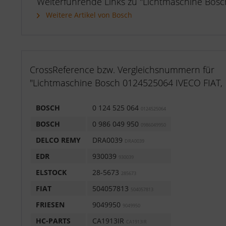
Weiterführende Links zu "Lichtmaschine Bos
Weitere Artikel von Bosch
CrossReference bzw. Vergleichsnummern für
"Lichtmaschine Bosch 0124525064 IVECO FIAT,
BOSCH
0 124 525 064
0124525064
BOSCH
0 986 049 950
0986049950
DELCO REMY
DRA0039
DRA0039
EDR
930039
930039
ELSTOCK
28-5673
285673
FIAT
504057813
504057813
FRIESEN
9049950
9049950
HC-PARTS
CA1913IR
CA1913IR