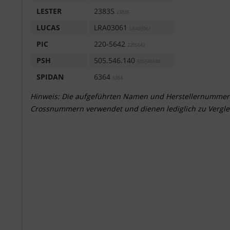
LESTER
23835
23835
LUCAS
LRA03061
LRA03061
PIC
220-5642
2205642
PSH
505.546.140
505546140
SPIDAN
6364
6364
Hinweis: Die aufgeführten Namen und Herstellernummer
Crossnummern verwendet und dienen lediglich zu Vergle