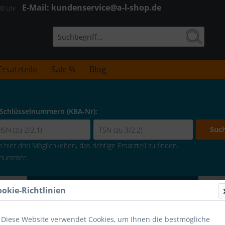
E-Mail: kundenservice@a-l-shop.de
:30 Uhr
Ersatzteile
Sale %
Blog
 Schlüsselnummern (KBA-Nr):
Suc
hier drei Möglichkeiten, das richtige Ersatzteil zu finden.
lenummer.
Fahrzeugsuche verbergen
ookie-Richtlinien
Diese Website verwendet Cookies, um Ihnen die bestmögliche