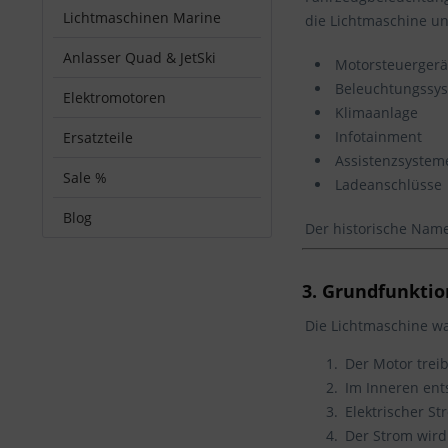
Lichtmaschinen Marine
die Lichtmaschine u
Anlasser Quad & JetSki
Motorsteuergerä
Beleuchtungssy
Elektromotoren
Klimaanlage
Infotainment
Ersatzteile
Assistenzsystem
Sale %
Ladeanschlüsse
Blog
Der historische Name
3. Grundfunktion
Die Lichtmaschine w
Der Motor trei
Im Inneren en
Elektrischer St
Der Strom wird