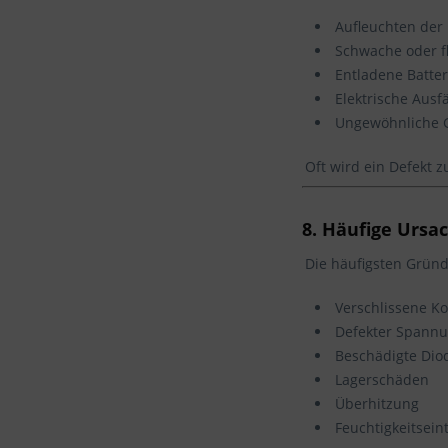
Aufleuchten der 
Schwache oder f
Entladene Batteri
Elektrische Ausf
Ungewöhnliche 
Oft wird ein Defekt z
8. Häufige Ursa
Die häufigsten Gründe
Verschlissene K
Defekter Spannu
Beschädigte Dio
Lagerschäden
Überhitzung
Feuchtigkeitseint