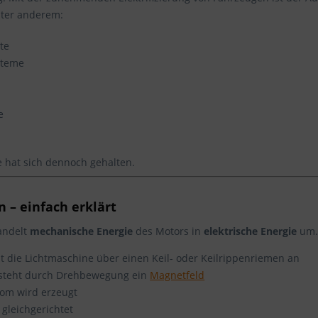
nter anderem:
te
steme
e
 hat sich dennoch gehalten.
 – einfach erklärt
andelt
mechanische Energie
des Motors in
elektrische Energie
um. 
bt die Lichtmaschine über einen Keil- oder Keilrippenriemen an
tsteht durch Drehbewegung ein
Magnetfeld
rom wird erzeugt
 gleichgerichtet