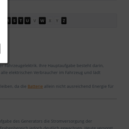
Q
R
S
T
U
V
W
X
Y
Z
der Fahrzeugelektrik. Ihre Hauptaufgabe besteht darin,
 alle elektrischen Verbraucher im Fahrzeug und lädt
leiben, da die
Batterie
allein nicht ausreichend Energie für
Aufgabe des Generators die Stromversorgung der
ufgabenbereich jedoch deutlich gewachsen. Heute versorgt