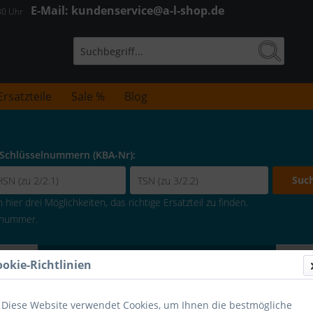
E-Mail: kundenservice@a-l-shop.de
:30 Uhr
Ersatzteile
Sale %
Blog
 Schlüsselnummern (KBA-Nr):
Suc
hier drei Möglichkeiten, das richtige Ersatzteil zu finden.
lenummer.
Fahrzeugsuche verbergen
ookie-Richtlinien
or
Diese Website verwendet Cookies, um Ihnen die bestmögliche