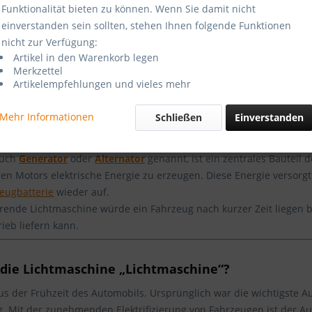
Funktionalität bieten zu können. Wenn Sie damit nicht
einverstanden sein sollten, stehen Ihnen folgende Funktionen
nicht zur Verfügung:
0-9
A
B
C
D
E
F
G
H
I
J
K
L
M
N
O
P
Artikel in den Warenkorb legen
Merkzettel
Artikelempfehlungen und vieles mehr
 / Alternator / Generator
Mehr Informationen
Schließen
Einverstanden
ichtmaschine
?
auch
Generator
oder
Alternator
genannt, ist ein zentrales Bauteil 
n Motors elektrische Energie zu erzeugen. Diese Energie versorgt
eugbatterie
wieder auf.
rende Lichtmaschine würde ein Fahrzeug nach kurzer Zeit liegen b
ieb liefern kann.
die Lichtmaschine „Lichtmaschine“?
us der Frühzeit des Automobils. Ursprünglich war die wichtigste 
 Mit der zunehmenden Elektrifizierung von Fahrzeugen ist der A