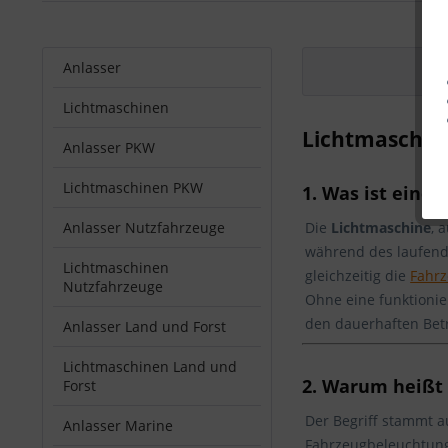
Anlasser
Lichtmaschinen
Lichtmaschine
Anlasser PKW
Lichtmaschinen PKW
1. Was ist eine
L
Anlasser Nutzfahrzeuge
Die
Lichtmaschine
, 
während des laufende
Lichtmaschinen
gleichzeitig die
Fahrz
Nutzfahrzeuge
Ohne eine funktionie
den dauerhaften Betr
Anlasser Land und Forst
Lichtmaschinen Land und
2. Warum heißt 
Forst
Der Begriff stammt a
Anlasser Marine
Fahrzeugbeleuchtung.