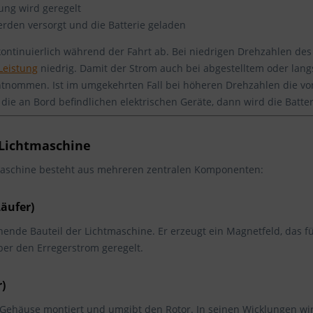
ng wird geregelt
rden versorgt und die Batterie geladen
 kontinuierlich während der Fahrt ab. Bei niedrigen Drehzahlen d
Leistung
niedrig. Damit der Strom auch bei abgestelltem oder lang
ntnommen. Ist im umgekehrten Fall bei höheren Drehzahlen die von
die an Bord befindlichen elektrischen Geräte, dann wird die Batte
 Lichtmaschine
aschine besteht aus mehreren zentralen Komponenten:
Läufer)
ehende Bauteil der Lichtmaschine. Er erzeugt ein Magnetfeld, das f
er den Erregerstrom geregelt.
)
im Gehäuse montiert und umgibt den Rotor. In seinen Wicklungen w