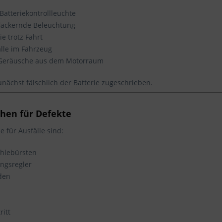
Batteriekontrollleuchte
lackernde Beleuchtung
e trotz Fahrt
älle im Fahrzeug
Geräusche aus dem Motorraum
unächst fälschlich der Batterie zugeschrieben.
chen für Defekte
 für Ausfälle sind:
ohlebürsten
ngsregler
den
ritt