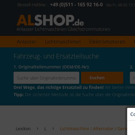
+49 (0)511 - 165 92 16-0
Bestell-Hotline:
Mo-Fr, 08:30-17
Anlasser
Lichtmaschinen
Elektromotoren
Fahrzeug- und Ersatzteilsuche
1. Originalteilenummer (OEM/OE-Nr):
2.
Suchen
Drei Wege, das richtige Ersatzteil zu finden!
Wir bieten Ihnen 
Tipp:
Die sicherste Methode ist die Suche über die Originaltei
C
Lexikon
L
Lichtmaschine / Alternator / Generat