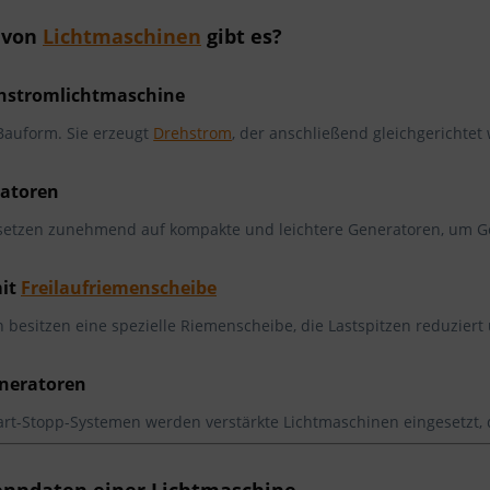
n von
Lichtmaschinen
gibt es?
ehstromlichtmaschine
Bauform. Sie erzeugt
Drehstrom
, der anschließend gleichgerichtet w
atoren
etzen zunehmend auf kompakte und leichtere Generatoren, um Ge
mit
Freilaufriemenscheibe
 besitzen eine spezielle Riemenscheibe, die Lastspitzen reduzier
eneratoren
art-Stopp-Systemen werden verstärkte Lichtmaschinen eingesetzt, 