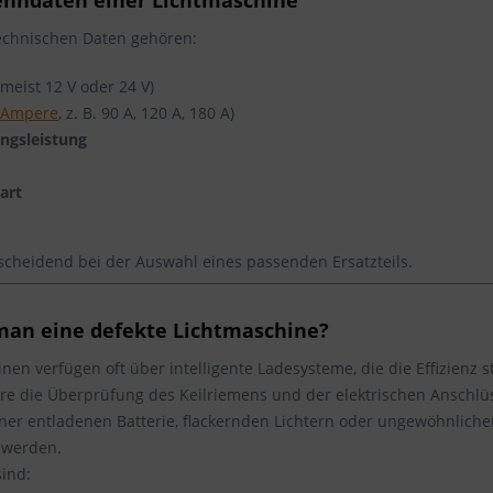
Kenndaten einer Lichtmaschine
technischen Daten gehören:
meist 12 V oder 24 V)
n
Ampere
, z. B. 90 A, 120 A, 180 A)
ngsleistung
art
scheidend bei der Auswahl eines passenden Ersatzteils.
man eine defekte Lichtmaschine?
en verfügen oft über intelligente Ladesysteme, die die Effizienz 
e die Überprüfung des Keilriemens und der elektrischen Anschlü
ner entladenen Batterie, flackernden Lichtern oder ungewöhnlich
 werden.
ind: