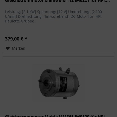
Gleichstrommotor Mahle MM112 IM0221 für HPI,...
Leistung: [2.1 kW] Spannung: [12 V] Umdrehung: [2,100
U/min] Drehrichtung: [linksdrehend] DC-Motor für: HPI,
Haulotte Gruppe
379,00 € *
Merken
Gleichstrommotor Mahle MM365 IM0120 für HPI...