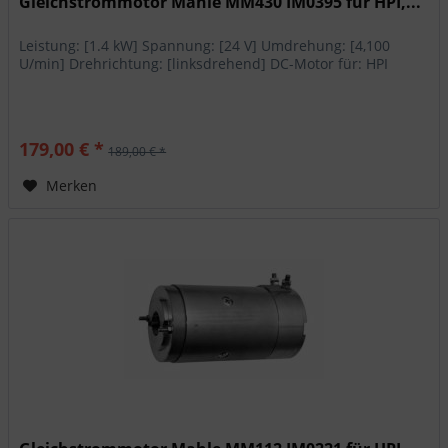
Gleichstrommotor Mahle MM430 IM0395 für HPI,...
Leistung: [1.4 kW] Spannung: [24 V] Umdrehung: [4,100
U/min] Drehrichtung: [linksdrehend] DC-Motor für: HPI
179,00 € *
189,00 € *
Merken