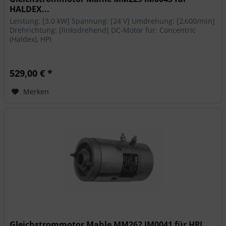
HALDEX...
Leistung: [3.0 kW] Spannung: [24 V] Umdrehung: [2,600/min]
Drehrichtung: [linksdrehend] DC-Motor für: Concentric
(Haldex), HPI
529,00 € *
Merken
Gleichstrommotor Mahle MM262 IM0041 für HPI...