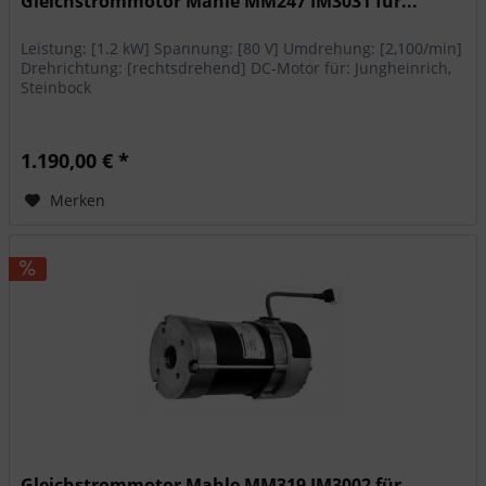
Gleichstrommotor Mahle MM247 IM3031 für...
Leistung: [1.2 kW] Spannung: [80 V] Umdrehung: [2,100/min]
Drehrichtung: [rechtsdrehend] DC-Motor für: Jungheinrich,
Steinbock
1.190,00 € *
Merken
Gleichstrommotor Mahle MM319 IM3002 für...