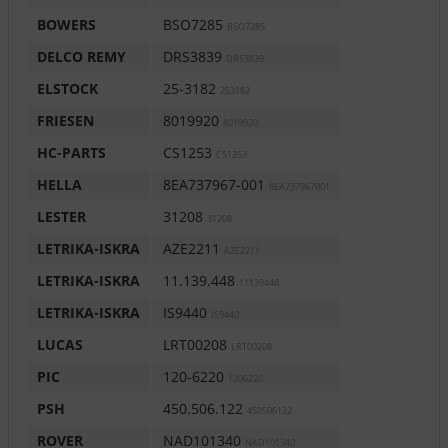
BOWERS
BSO7285
BSO7285
DELCO REMY
DRS3839
DRS3839
ELSTOCK
25-3182
253182
FRIESEN
8019920
8019920
HC-PARTS
CS1253
CS1253
HELLA
8EA737967-001
8EA737967001
LESTER
31208
31208
LETRIKA-ISKRA
AZE2211
AZE2211
LETRIKA-ISKRA
11.139.448
11139448
LETRIKA-ISKRA
IS9440
IS9440
LUCAS
LRT00208
LRT00208
PIC
120-6220
1206220
PSH
450.506.122
450506122
ROVER
NAD101340
NAD101340