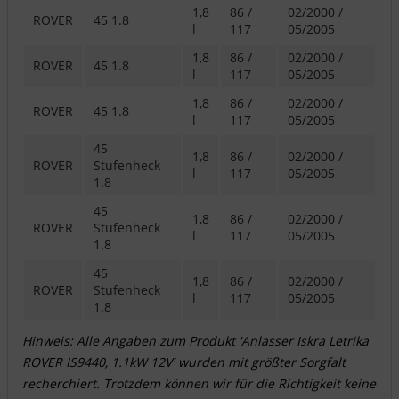
1,8
86 /
02/2000 /
ROVER
45 1.8
l
117
05/2005
1,8
86 /
02/2000 /
ROVER
45 1.8
l
117
05/2005
1,8
86 /
02/2000 /
ROVER
45 1.8
l
117
05/2005
45
1,8
86 /
02/2000 /
ROVER
Stufenheck
l
117
05/2005
1.8
45
1,8
86 /
02/2000 /
ROVER
Stufenheck
l
117
05/2005
1.8
45
1,8
86 /
02/2000 /
ROVER
Stufenheck
l
117
05/2005
1.8
Hinweis: Alle Angaben zum Produkt 'Anlasser Iskra Letrika
ROVER IS9440, 1.1kW 12V' wurden mit größter Sorgfalt
recherchiert. Trotzdem können wir für die Richtigkeit keine