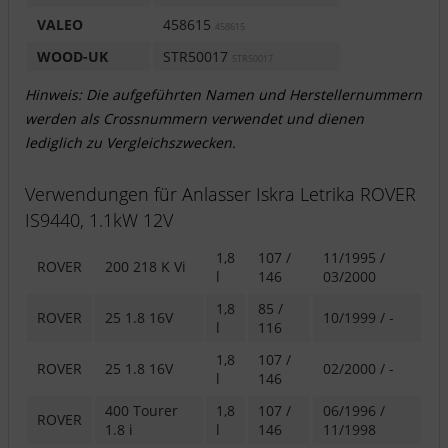
VALEO
458615
458615
WOOD-UK
STR50017
STR50017
Hinweis: Die aufgeführten Namen und Herstellernummern
werden als Crossnummern verwendet und dienen
lediglich zu Vergleichszwecken.
Verwendungen für Anlasser Iskra Letrika ROVER
IS9440, 1.1kW 12V
1,8
107 /
11/1995 /
ROVER
200 218 K Vi
l
146
03/2000
1,8
85 /
ROVER
25 1.8 16V
10/1999 / -
l
116
1,8
107 /
ROVER
25 1.8 16V
02/2000 / -
l
146
400 Tourer
1,8
107 /
06/1996 /
ROVER
1.8 i
l
146
11/1998