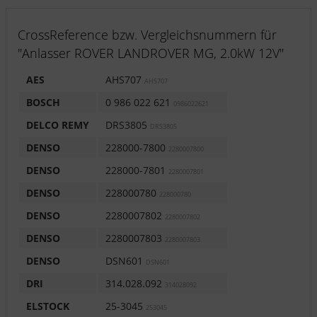
CrossReference bzw. Vergleichsnummern für
"Anlasser ROVER LANDROVER MG, 2.0kW 12V"
AES
AHS707
AHS707
BOSCH
0 986 022 621
0986022621
DELCO REMY
DRS3805
DRS3805
DENSO
228000-7800
2280007800
DENSO
228000-7801
2280007801
DENSO
228000780
228000780
DENSO
2280007802
2280007802
DENSO
2280007803
2280007803
DENSO
DSN601
DSN601
DRI
314.028.092
314028092
ELSTOCK
25-3045
253045