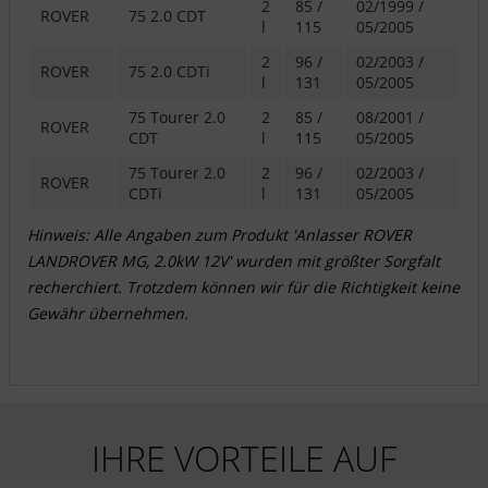
2
85 /
02/1999 /
ROVER
75 2.0 CDT
l
115
05/2005
2
96 /
02/2003 /
ROVER
75 2.0 CDTi
l
131
05/2005
75 Tourer 2.0
2
85 /
08/2001 /
ROVER
CDT
l
115
05/2005
75 Tourer 2.0
2
96 /
02/2003 /
ROVER
CDTi
l
131
05/2005
Hinweis: Alle Angaben zum Produkt 'Anlasser ROVER
LANDROVER MG, 2.0kW 12V' wurden mit größter Sorgfalt
recherchiert. Trotzdem können wir für die Richtigkeit keine
Gewähr übernehmen.
IHRE VORTEILE AUF