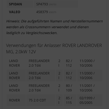
SPIDAN
SP4793
SP4793
VALEO
458379
458379
Hinweis: Die aufgeführten Namen und Herstellernummern
werden als Crossnummern verwendet und dienen
lediglich zu Vergleichszwecken.
Verwendungen für Anlasser ROVER LANDROVER
MG, 2.0kW 12V
LAND
FREELANDER
2
82 /
11/2000 /
ROVER
2.0 Td4
l
112
10/2006
LAND
FREELANDER
2
82 /
11/2000 /
ROVER
2.0 Td4
l
112
10/2006
LAND
FREELANDER
2
80 /
11/2001 /
ROVER
2.0 Td4
l
109
10/2006
2
85 /
02/1999 /
ROVER
75 2.0 CDT
l
115
05/2005