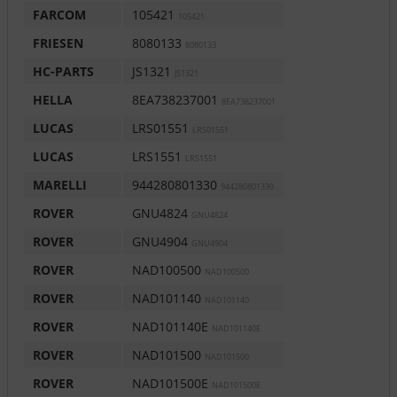
FARCOM
105421
105421
FRIESEN
8080133
8080133
HC-PARTS
JS1321
JS1321
HELLA
8EA738237001
8EA738237001
LUCAS
LRS01551
LRS01551
LUCAS
LRS1551
LRS1551
MARELLI
944280801330
944280801330
ROVER
GNU4824
GNU4824
ROVER
GNU4904
GNU4904
ROVER
NAD100500
NAD100500
ROVER
NAD101140
NAD101140
ROVER
NAD101140E
NAD101140E
ROVER
NAD101500
NAD101500
ROVER
NAD101500E
NAD101500E