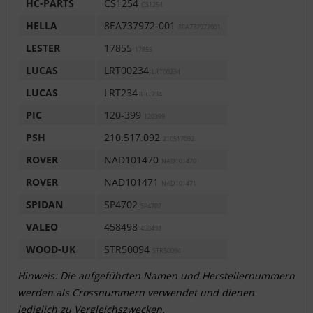
HC-PARTS
CS1254
CS1254
HELLA
8EA737972-001
8EA737972001
LESTER
17855
17855
LUCAS
LRT00234
LRT00234
LUCAS
LRT234
LRT234
PIC
120-399
120399
PSH
210.517.092
210517092
ROVER
NAD101470
NAD101470
ROVER
NAD101471
NAD101471
SPIDAN
SP4702
SP4702
VALEO
458498
458498
WOOD-UK
STR50094
STR50094
Hinweis: Die aufgeführten Namen und Herstellernummern
werden als Crossnummern verwendet und dienen
lediglich zu Vergleichszwecken.