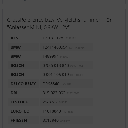
CrossReference bzw. Vergleichsnummern für
"Anlasser MINI, 0.9KW 12V"
AES
12.130.178
12130178
BMW
12411489994
12411489994
BMW
1489994
1489994
BOSCH
0 986 018 840
0986018840
BOSCH
0 001 106 019
0001106019
DELCO REMY
DRS8840
DRS8840
DRI
315.023.092
315023092
ELSTOCK
25-3247
253247
EUROTEC
11018840
11018840
FRIESEN
8018840
8018840