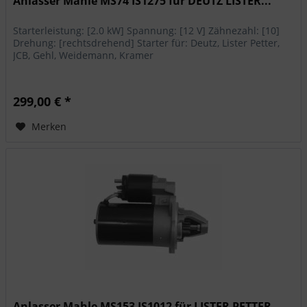
Anlasser Mahle MS74 IS1275 für DEUTZ LISTER...
Starterleistung: [2.0 kW] Spannung: [12 V] Zähnezahl: [10]
Drehung: [rechtsdrehend] Starter für: Deutz, Lister Petter,
JCB, Gehl, Weidemann, Kramer
299,00 € *
Merken
Anlasser Mahle MS153 IS1012 für LISTER PETTER,...