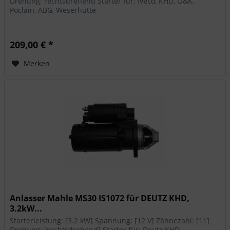
Drehung: rechtsdrehend Starter für: Iveco, KHD, O&K,
Poclain, ABG, Weserhütte
209,00 € *
Merken
Anlasser Mahle MS30 IS1072 für DEUTZ KHD,
3.2kW...
Starterleistung: [3.2 kW] Spannung: [12 V] Zähnezahl: [11]
Drehung: [rechtsdrehend] Starter für: Deutz KHD