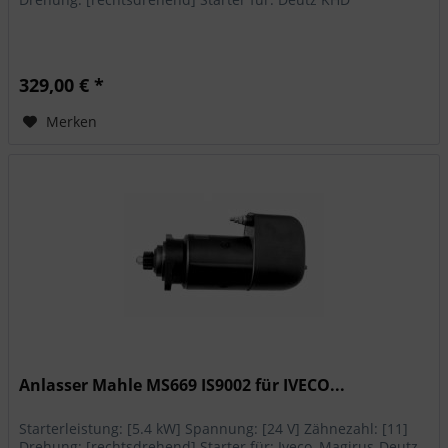
329,00 € *
Merken
Anlasser Mahle MS669 IS9002 für IVECO...
Starterleistung: [5.4 kW] Spannung: [24 V] Zähnezahl: [11]
Drehung: [rechtsdrehend] Starter für: Iveco, Magirus-Deutz,